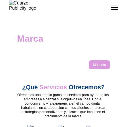
Hacemos Crecer  tu
Marca
Creamos marcas de impacto a 
través de estrategias 
innovadoras / orgánicas de 
Más Info
diseño y Marketing digital.
¿Qué 
Servicios
 Ofrecemos?
Ofrecemos una amplia gama de servicios para ayudar a las 
empresas a alcanzar sus objetivos en línea. Con el 
conocimiento y la experiencia en el campo digital, 
trabajamos en colaboración con los clientes para crear 
estrategias personalizadas y eficaces que impulsen el 
crecimiento de la marca.