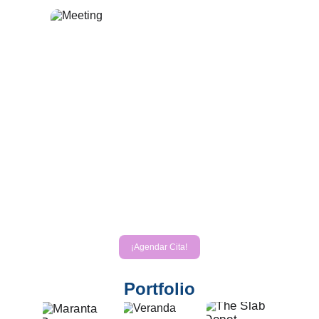
Meeting
¡Agenda una reunión y conoce a nuestro Equipo!
La Reunión se desarrollará a través de Google Meet.
"Debe ingresar al link y luego solicitar Unirse"
¡Agendar Cita!
Portfolio