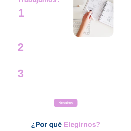
1
Contacto y Evaluación
Llena el formulario con 
tus datos y nos 
pondremos en contacto 
para iniciar la evaluación 
de tu marca.
2
Estrategia y Planificación
Diseñamos estrategias y planes personalizados para 
alcanzar objetivos específicos, maximizando el 
impacto.
3
Implementación y Resultados
Implementamos la estrategia acordada, monitoreamos 
resultados y 
ofrecemos informes detallados para 
optimizar el rendimiento
 y crecimiento de marca.
Nosotros
¿Por qué 
Elegirnos?